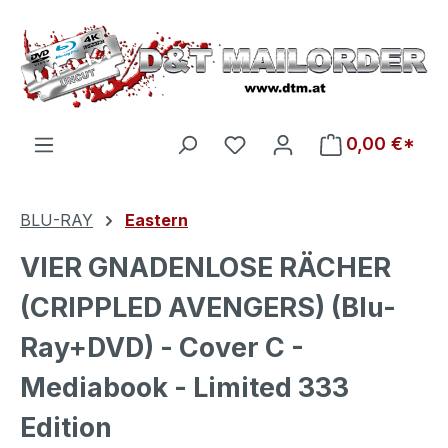
Zum Hauptinhalt springen
Du hast 0 Produkte auf d
0,00 €*
BLU-RAY
Eastern
VIER GNADENLOSE RÄCHER
(CRIPPLED AVENGERS) (Blu-
Ray+DVD) - Cover C -
Mediabook - Limited 333
Edition