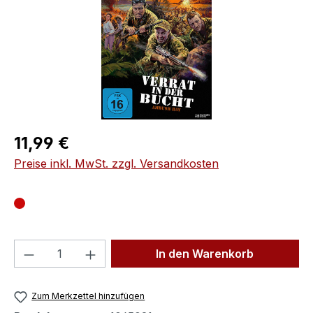
Regulärer Preis:
11,99 €
Preise inkl. MwSt. zzgl. Versandkosten
Produkt Anzahl: Gib den gewünschten We
In den Warenkorb
Zum Merkzettel hinzufügen