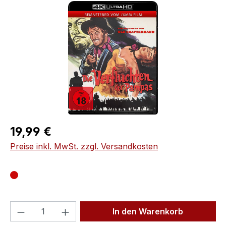
Bildergalerie überspringen
Regulärer Preis:
19,99 €
Preise inkl. MwSt. zzgl. Versandkosten
Produkt Anzahl: Gib den gewünschten We
In den Warenkorb