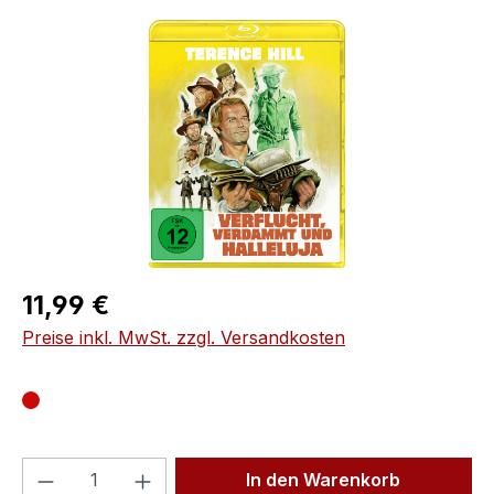
Bildergalerie überspringen
Regulärer Preis:
11,99 €
Preise inkl. MwSt. zzgl. Versandkosten
Produkt Anzahl: Gib den gewünschten We
In den Warenkorb