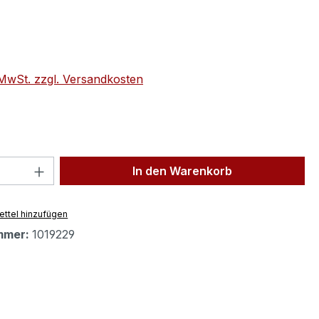
eis:
€
. MwSt. zzgl. Versandkosten
 Anzahl: Gib den gewünschten Wert ein 
In den Warenkorb
ttel hinzufügen
mmer:
1019229