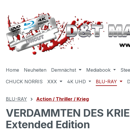
m Hauptinhalt springen
Zur Suche springen
Zur Hauptnavigation springen
Home
Neuheiten
Demnächst
Mediabook
Ste
CHUCK NORRIS
XXX
4K UHD
BLU-RAY
BLU-RAY
Action / Thriller / Krieg
VERDAMMTEN DES KRIEGES
Extended Edition