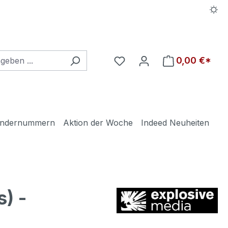
Du hast 0 Produkte auf d
0,00 €*
ndernummern
Aktion der Woche
Indeed Neuheiten
) -