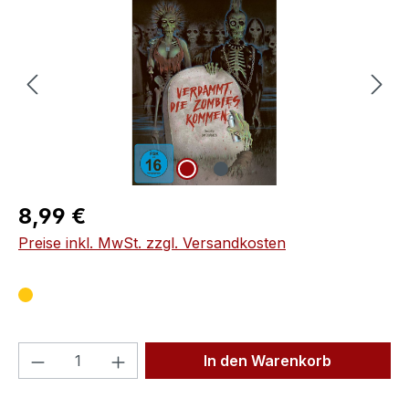
Regulärer Preis:
8,99 €
Preise inkl. MwSt. zzgl. Versandkosten
Produkt Anzahl: Gib den gewünschten We
In den Warenkorb