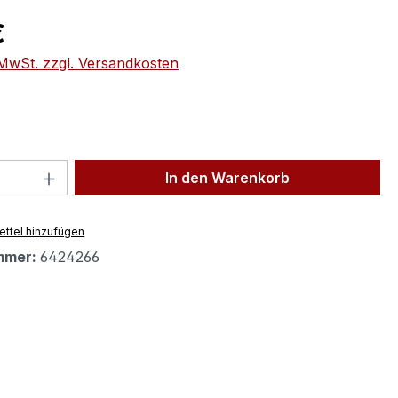
eis:
€
. MwSt. zzgl. Versandkosten
 Anzahl: Gib den gewünschten Wert ein 
In den Warenkorb
ttel hinzufügen
mmer:
6424266