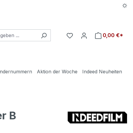
Du hast 0 Produkte auf d
0,00 €*
ndernummern
Aktion der Woche
Indeed Neuheiten
r B