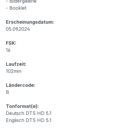
- Bildergalerie
- Booklet
Erscheinungsdatum:
05.09.2024
FSK:
16
Laufzeit:
102min
Ländercode:
B
Tonformat(e):
Deutsch DTS HD 5.1
Englisch DTS HD 5.1