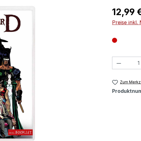
Regulärer Pr
12,99 
Preise inkl
Produkt
Zum Merkze
Produktnu