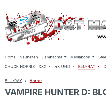
m Hauptinhalt springen
Zur Suche springen
Zur Hauptnavigation springen
Home
Neuheiten
Demnächst
Mediabook
Ste
CHUCK NORRIS
XXX
4K UHD
BLU-RAY
BLU-RAY
Horror
VAMPIRE HUNTER D: BLO