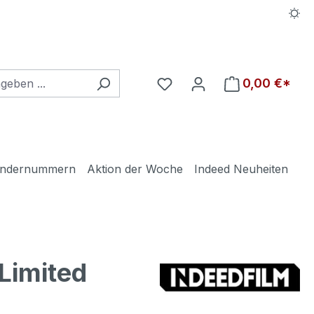
Du hast 0 Produkte auf d
0,00 €*
ndernummern
Aktion der Woche
Indeed Neuheiten
Limited