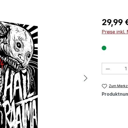
Regulärer Pr
29,99 
Preise inkl
Produkt
Zum Merkze
Produktnu