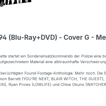
4 (Blu-Ray+DVD) - Cover G - Med
te startet ein Sondereinsatzkommando der Polizei eine b
 aufgezeichnetem Material eine albtraumhafte Verschwörung
-berüchtigten Found-Footage-Anthologie. Mehr noch. Die 
 Simon Barrett (YOU’RE NEXT, BLAIR WITCH, THE GUEST
KIN), Ryan Prows (LOWLIFE) und Chloe Okuno (WATCHE