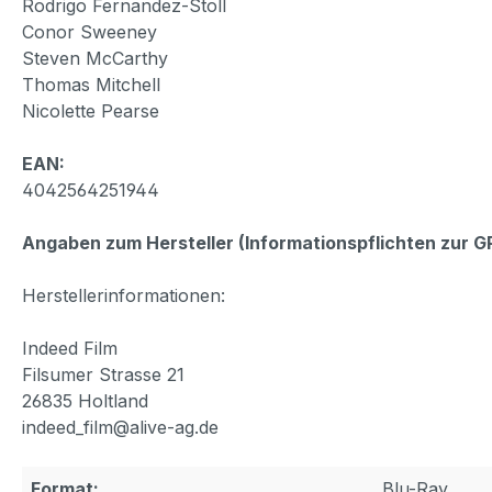
Rodrigo Fernandez-Stoll
Conor Sweeney
Steven McCarthy
Thomas Mitchell
Nicolette Pearse
EAN:
4042564251944
Angaben zum Hersteller (Informationspflichten zur 
Herstellerinformationen:
Indeed Film
Filsumer Strasse 21
26835 Holtland
indeed_film@alive-ag.de
Format:
Blu-Ray