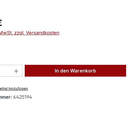
eis:
€
. MwSt. zzgl. Versandkosten
 Anzahl: Gib den gewünschten Wert ein 
In den Warenkorb
ttel hinzufügen
mmer:
6425194