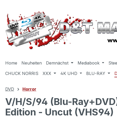
m Hauptinhalt springen
Zur Suche springen
Zur Hauptnavigation springen
Home
Neuheiten
Demnächst
Mediabook
Ste
CHUCK NORRIS
XXX
4K UHD
BLU-RAY
DVD
Horror
V/H/S/94 (Blu-Ray+DVD) 
Edition - Uncut (VHS94)