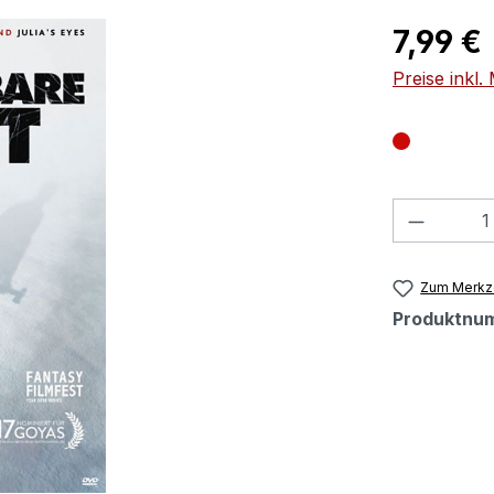
Regulärer Pr
7,99 €
Preise inkl
Produkt
Zum Merkze
Produktnu