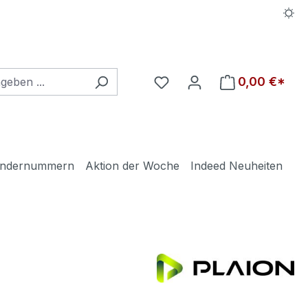
Du hast 0 Produkte auf d
0,00 €*
ndernummern
Aktion der Woche
Indeed Neuheiten