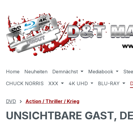
m Hauptinhalt springen
Zur Suche springen
Zur Hauptnavigation springen
Home
Neuheiten
Demnächst
Mediabook
Ste
CHUCK NORRIS
XXX
4K UHD
BLU-RAY
DVD
Action / Thriller / Krieg
UNSICHTBARE GAST, D