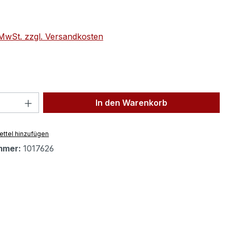
eis:
. MwSt. zzgl. Versandkosten
 Anzahl: Gib den gewünschten Wert ein 
In den Warenkorb
ttel hinzufügen
mmer:
1017626