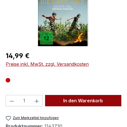
Regulärer Preis:
14,99 €
Preise inkl. MwSt. zzgl. Versandkosten
Produkt Anzahl: Gib den gewünschten We
In den Warenkorb
Zum Merkzettel hinzufügen
Produktnummer:
1143730