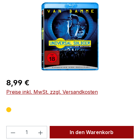
Bildergalerie überspringen
Regulärer Preis:
8,99 €
Preise inkl. MwSt. zzgl. Versandkosten
Produkt Anzahl: Gib den gewünschten We
In den Warenkorb