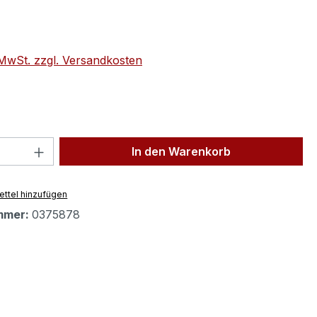
eis:
. MwSt. zzgl. Versandkosten
 Anzahl: Gib den gewünschten Wert ein 
In den Warenkorb
ttel hinzufügen
mmer:
0375878