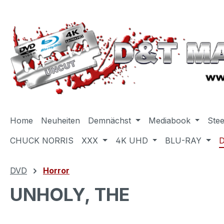
m Hauptinhalt springen
Zur Suche springen
Zur Hauptnavigation springen
Home
Neuheiten
Demnächst
Mediabook
Ste
CHUCK NORRIS
XXX
4K UHD
BLU-RAY
DVD
Horror
UNHOLY, THE