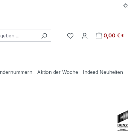
Du hast 0 Produkte auf d
0,00 €*
ndernummern
Aktion der Woche
Indeed Neuheiten