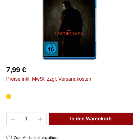
Regulärer Preis:
7,99 €
Preise inkl. MwSt. zzgl. Versandkosten
Produkt Anzahl: Gib den gewünschten Wert e
In den Warenkorb
Zum Merkzettel hinzufügen