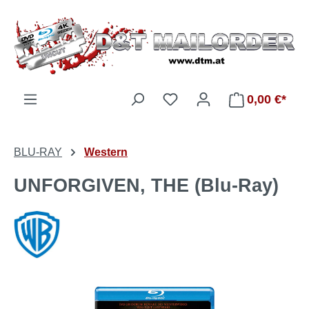
Zum Hauptinhalt springen
Du hast 0 Produkte auf d
0,00 €*
BLU-RAY
Western
UNFORGIVEN, THE (Blu-Ray)
Bildergalerie überspringen