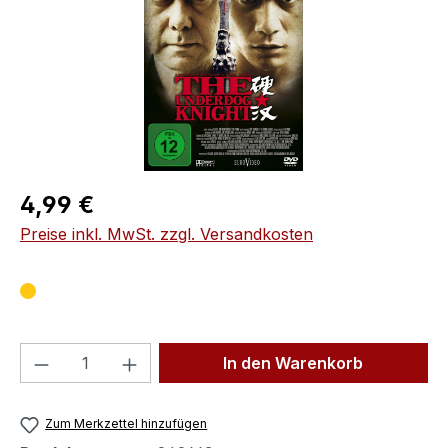
Regulärer Preis:
4,99 €
Preise inkl. MwSt. zzgl. Versandkosten
Produkt Anzahl: Gib den gewünschten We
In den Warenkorb
Zum Merkzettel hinzufügen