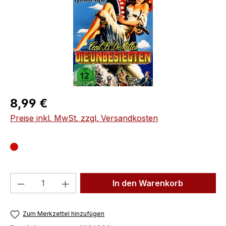
Regulärer Preis:
8,99 €
Preise inkl. MwSt. zzgl. Versandkosten
Produkt Anzahl: Gib den gewünschten We
In den Warenkorb
Zum Merkzettel hinzufügen