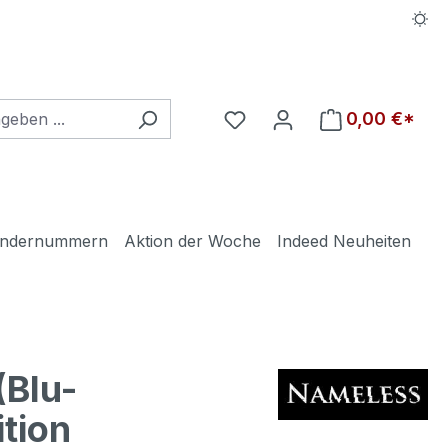
Du hast 0 Produkte auf d
0,00 €*
ndernummern
Aktion der Woche
Indeed Neuheiten
Blu-
tion