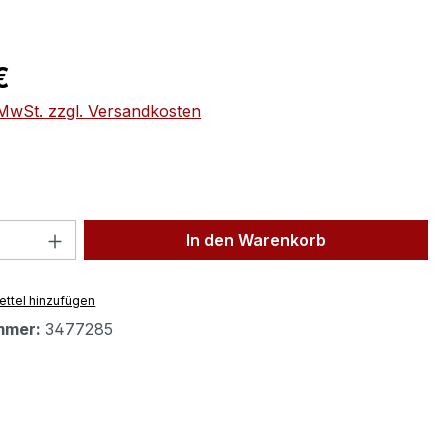
eis:
€
. MwSt. zzgl. Versandkosten
 Anzahl: Gib den gewünschten Wert ein 
In den Warenkorb
ttel hinzufügen
mmer:
3477285