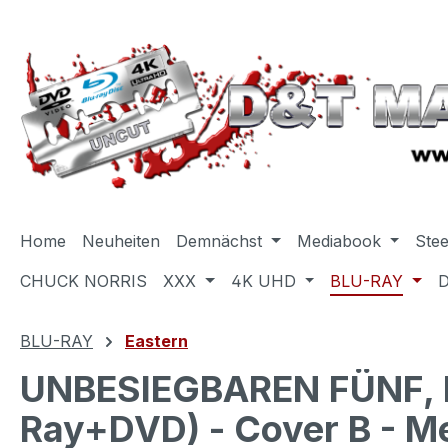
m Hauptinhalt springen
Zur Suche springen
Zur Hauptnavigation springen
Home
Neuheiten
Demnächst
Mediabook
Ste
CHUCK NORRIS
XXX
4K UHD
BLU-RAY
BLU-RAY
Eastern
UNBESIEGBAREN FÜNF, D
Ray+DVD) - Cover B - Me