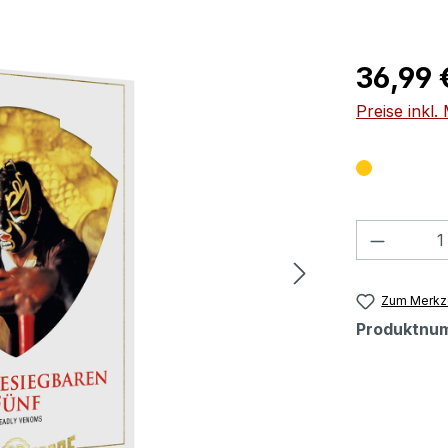
Regulärer Pr
36,99 
Preise inkl
Produkt
Zum Merkze
Produktnu