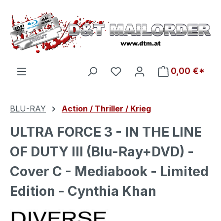
Zum Hauptinhalt springen
Du hast 0 Produkte auf d
0,00 €*
BLU-RAY
Action / Thriller / Krieg
ULTRA FORCE 3 - IN THE LINE
OF DUTY III (Blu-Ray+DVD) -
Cover C - Mediabook - Limited
Edition - Cynthia Khan