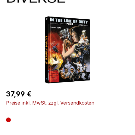
Bildergalerie überspringen
Regulärer Preis:
37,99 €
Preise inkl. MwSt. zzgl. Versandkosten