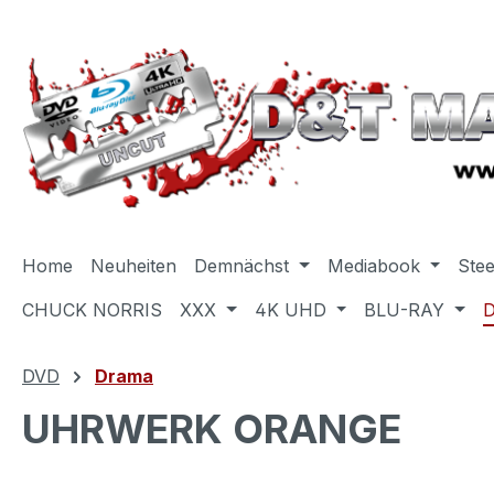
m Hauptinhalt springen
Zur Suche springen
Zur Hauptnavigation springen
Home
Neuheiten
Demnächst
Mediabook
Ste
CHUCK NORRIS
XXX
4K UHD
BLU-RAY
DVD
Drama
UHRWERK ORANGE