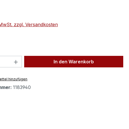
eis:
. MwSt. zzgl. Versandkosten
 Anzahl: Gib den gewünschten Wert ein 
In den Warenkorb
ttel hinzufügen
mmer:
1183940