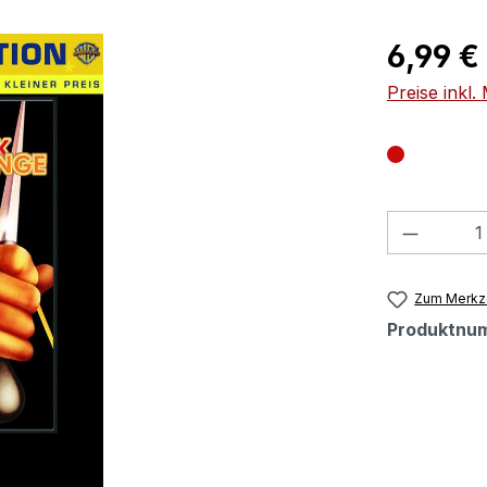
Regulärer Pr
6,99 €
Preise inkl
Produkt
Zum Merkze
Produktnu