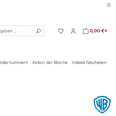
Du hast 0 Produkte auf d
0,00 €*
ndernummern
Aktion der Woche
Indeed Neuheiten