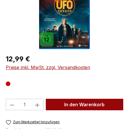
Regulärer Preis:
12,99 €
Preise inkl. MwSt. zzgl. Versandkosten
Produkt Anzahl: Gib den gewünschten We
In den Warenkorb
Zum Merkzettel hinzufügen