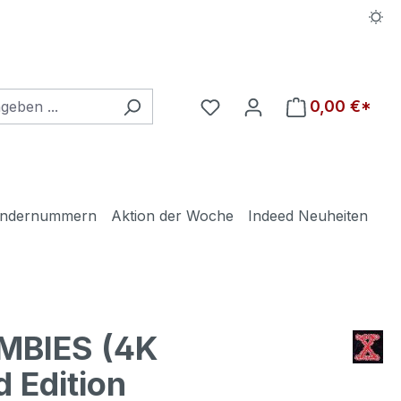
Du hast 0 Produkte auf d
0,00 €*
ndernummern
Aktion der Woche
Indeed Neuheiten
MBIES (4K
 Edition