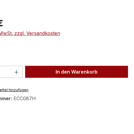
eis:
€
. MwSt. zzgl. Versandkosten
 Anzahl: Gib den gewünschten Wert ein 
In den Warenkorb
ttel hinzufügen
mmer:
ECC087H