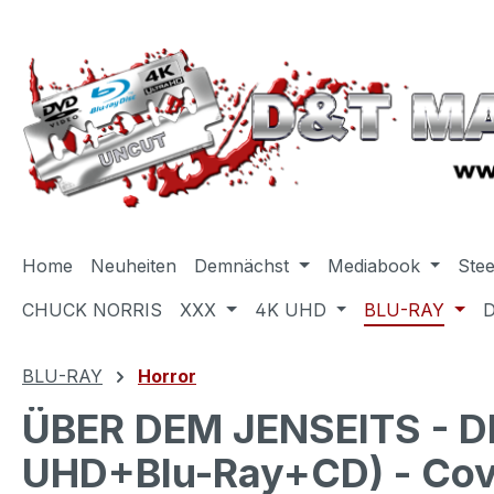
m Hauptinhalt springen
Zur Suche springen
Zur Hauptnavigation springen
Home
Neuheiten
Demnächst
Mediabook
Ste
CHUCK NORRIS
XXX
4K UHD
BLU-RAY
BLU-RAY
Horror
ÜBER DEM JENSEITS - D
UHD+Blu-Ray+CD) - Cover