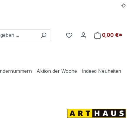
Du hast 0 Produkte auf d
0,00 €*
ndernummern
Aktion der Woche
Indeed Neuheiten