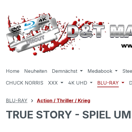
m Hauptinhalt springen
Zur Suche springen
Zur Hauptnavigation springen
Home
Neuheiten
Demnächst
Mediabook
Ste
CHUCK NORRIS
XXX
4K UHD
BLU-RAY
BLU-RAY
Action / Thriller / Krieg
TRUE STORY - SPIEL UM