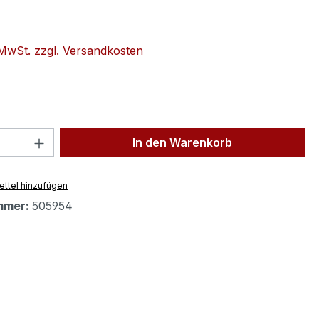
eis:
. MwSt. zzgl. Versandkosten
 Anzahl: Gib den gewünschten Wert ein 
In den Warenkorb
ttel hinzufügen
mmer:
505954