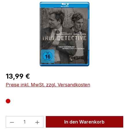
Bildergalerie überspringen
Regulärer Preis:
13,99 €
Preise inkl. MwSt. zzgl. Versandkosten
Produkt Anzahl: Gib den gewünschten We
In den Warenkorb