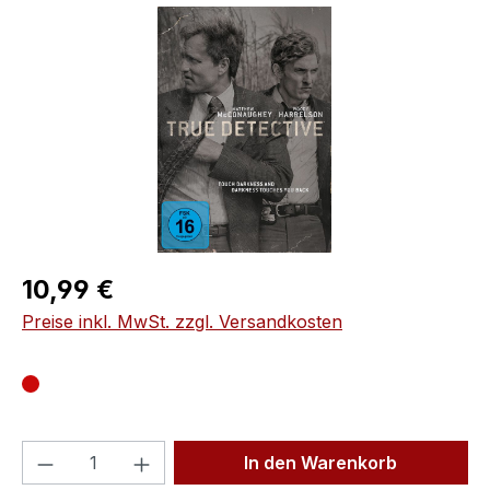
Bildergalerie überspringen
Regulärer Preis:
10,99 €
Preise inkl. MwSt. zzgl. Versandkosten
Produkt Anzahl: Gib den gewünschten We
In den Warenkorb