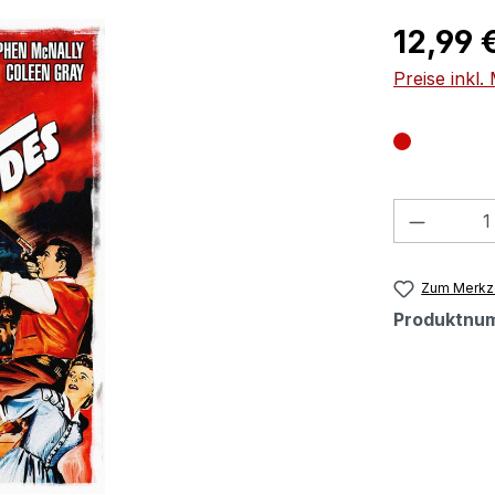
Regulärer Pr
12,99 
Preise inkl
Produkt
Zum Merkze
Produktnu