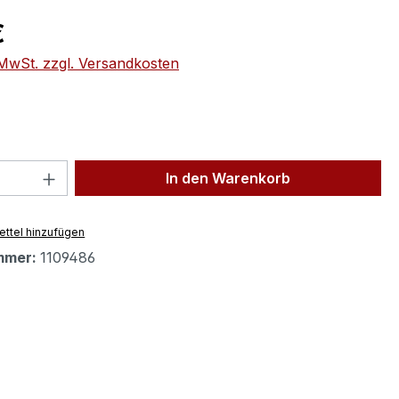
eis:
€
. MwSt. zzgl. Versandkosten
 Anzahl: Gib den gewünschten Wert ein 
In den Warenkorb
ttel hinzufügen
mmer:
1109486