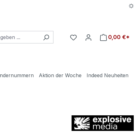
Du hast 0 Produkte auf d
0,00 €*
ndernummern
Aktion der Woche
Indeed Neuheiten