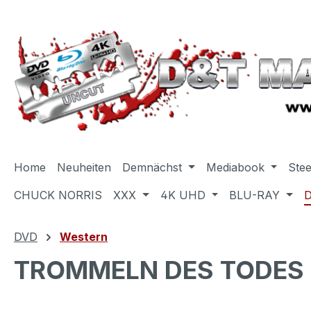
m Hauptinhalt springen
Zur Suche springen
Zur Hauptnavigation springen
Home
Neuheiten
Demnächst
Mediabook
Ste
CHUCK NORRIS
XXX
4K UHD
BLU-RAY
DVD
Western
TROMMELN DES TODES