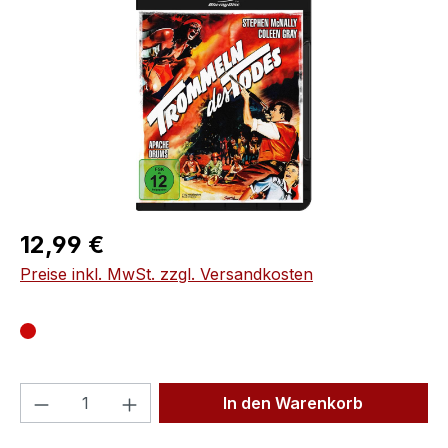
Regulärer Preis:
12,99 €
Preise inkl. MwSt. zzgl. Versandkosten
Produkt Anzahl: Gib den gewünschten We
In den Warenkorb