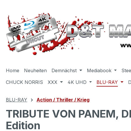
m Hauptinhalt springen
Zur Suche springen
Zur Hauptnavigation springen
Home
Neuheiten
Demnächst
Mediabook
Ste
CHUCK NORRIS
XXX
4K UHD
BLU-RAY
BLU-RAY
Action / Thriller / Krieg
TRIBUTE VON PANEM, DIE
Edition