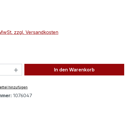
eis:
. MwSt. zzgl. Versandkosten
 Anzahl: Gib den gewünschten Wert ein 
In den Warenkorb
ttel hinzufügen
mmer:
1076047