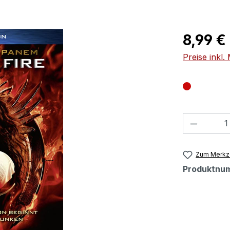
Regulärer Pr
8,99 €
Preise inkl
Produkt
Zum Merkze
Produktnu