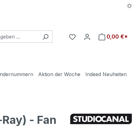
Du hast 0 Produkte auf d
0,00 €*
ndernummern
Aktion der Woche
Indeed Neuheiten
Ray) - Fan