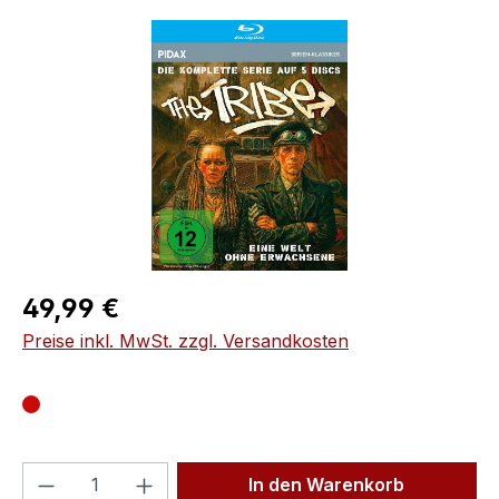
Bildergalerie überspringen
Regulärer Preis:
49,99 €
Preise inkl. MwSt. zzgl. Versandkosten
Produkt Anzahl: Gib den gewünschten We
In den Warenkorb