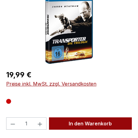
Regulärer Preis:
19,99 €
Preise inkl. MwSt. zzgl. Versandkosten
Produkt Anzahl: Gib den gewünschten We
In den Warenkorb