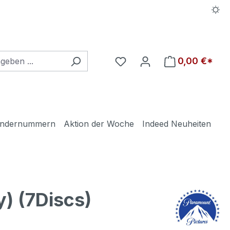
Du hast 0 Produkte auf d
0,00 €*
ndernummern
Aktion der Woche
Indeed Neuheiten
 (7Discs)