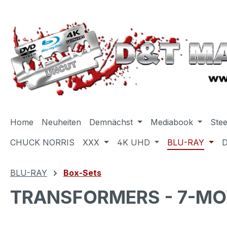
m Hauptinhalt springen
Zur Suche springen
Zur Hauptnavigation springen
Home
Neuheiten
Demnächst
Mediabook
Ste
CHUCK NORRIS
XXX
4K UHD
BLU-RAY
BLU-RAY
Box-Sets
TRANSFORMERS - 7-MOVI