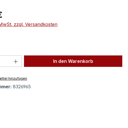
eis:
€
. MwSt. zzgl. Versandkosten
 Anzahl: Gib den gewünschten Wert ein 
In den Warenkorb
ttel hinzufügen
mmer:
8326965