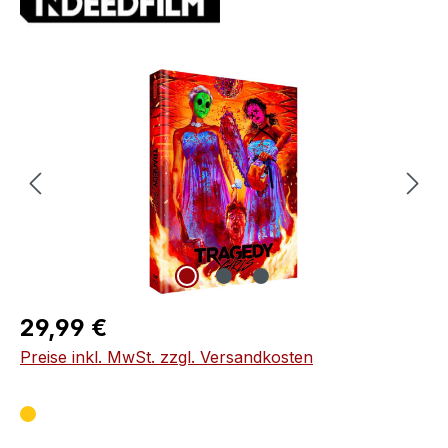
Bildergalerie überspringen
Regulärer Preis:
29,99 €
Preise inkl. MwSt. zzgl. Versandkosten