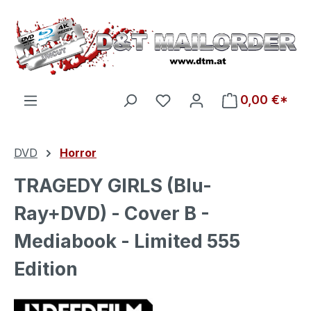
Zum Hauptinhalt springen
Du hast 0 Produkte auf d
0,00 €*
DVD
Horror
TRAGEDY GIRLS (Blu-
Ray+DVD) - Cover B -
Mediabook - Limited 555
Edition