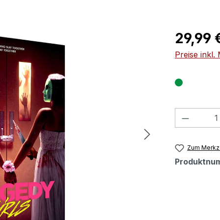
Regulärer Pr
29,99 
Preise inkl
Produkt
Zum Merkze
Produktnu