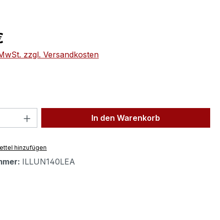
eis:
€
. MwSt. zzgl. Versandkosten
 Anzahl: Gib den gewünschten Wert ein 
In den Warenkorb
ttel hinzufügen
mmer:
ILLUN140LEA