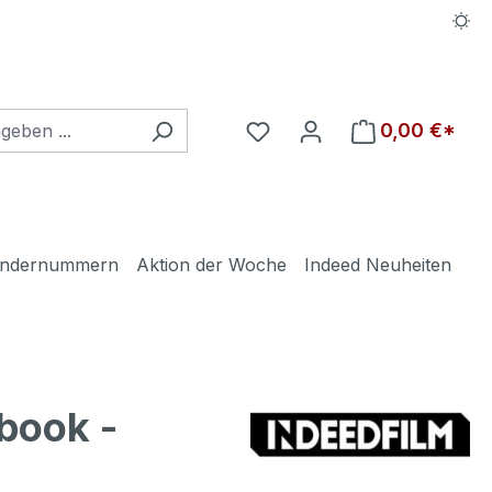
Du hast 0 Produkte auf d
0,00 €*
ndernummern
Aktion der Woche
Indeed Neuheiten
book -