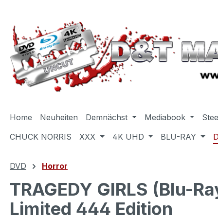
m Hauptinhalt springen
Zur Suche springen
Zur Hauptnavigation springen
Home
Neuheiten
Demnächst
Mediabook
Ste
CHUCK NORRIS
XXX
4K UHD
BLU-RAY
DVD
Horror
TRAGEDY GIRLS (Blu-Ray
Limited 444 Edition