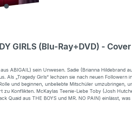
Y GIRLS (Blu-Ray+DVD) - Cover 
urand aus ABIGAIL) sein Unwesen. Sadie (Brianna Hildebra
 Als „Tragedy Girls“ lechzen sie nach neuen Followern in
 Rolle und beginnen, unbeliebte Mitschüler umzubringen, 
ührt zu Konflikten. McKaylas Teenie-Liebe Toby (Josh H
Jack Quaid aus THE BOYS und MR. NO PAIN) einlässt, was d