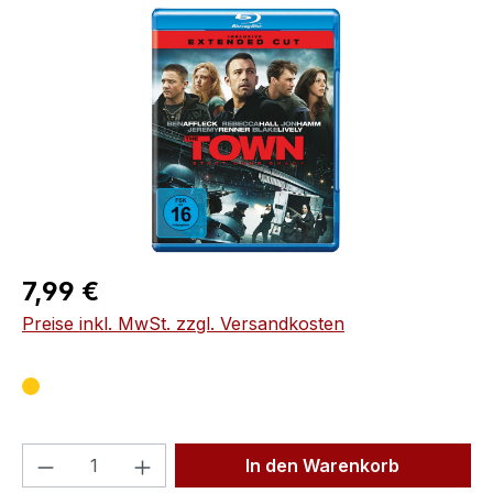
Bildergalerie überspringen
Regulärer Preis:
7,99 €
Preise inkl. MwSt. zzgl. Versandkosten
Produkt Anzahl: Gib den gewünschten We
In den Warenkorb