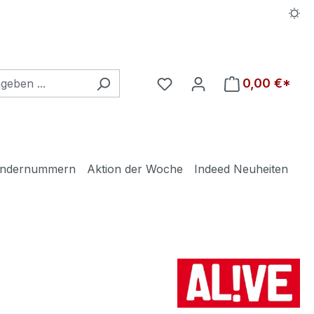
Du hast 0 Produkte auf d
0,00 €*
ndernummern
Aktion der Woche
Indeed Neuheiten