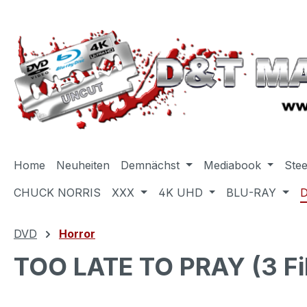
m Hauptinhalt springen
Zur Suche springen
Zur Hauptnavigation springen
Home
Neuheiten
Demnächst
Mediabook
Ste
CHUCK NORRIS
XXX
4K UHD
BLU-RAY
DVD
Horror
TOO LATE TO PRAY (3 Fi