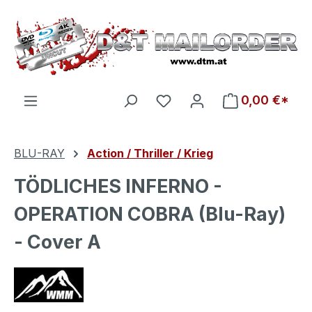
Zum Hauptinhalt springen
Du hast 0 Produkte auf d
0,00 €*
BLU-RAY
Action / Thriller / Krieg
TÖDLICHES INFERNO -
OPERATION COBRA (Blu-Ray)
- Cover A