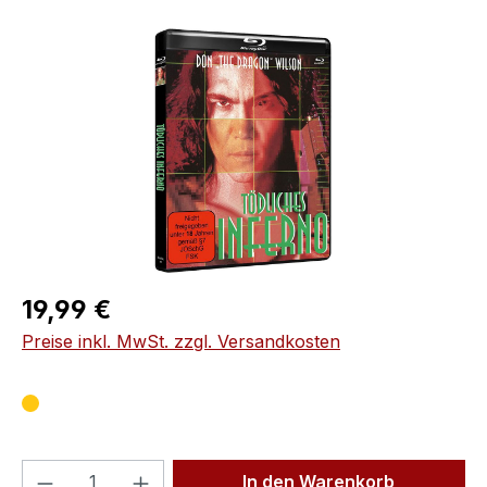
Bildergalerie überspringen
Regulärer Preis:
19,99 €
Preise inkl. MwSt. zzgl. Versandkosten
Produkt Anzahl: Gib den gewünschten We
In den Warenkorb