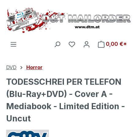
Zum Hauptinhalt springen
Du hast 0 Produkte auf d
0,00 €*
DVD
Horror
TODESSCHREI PER TELEFON
(Blu-Ray+DVD) - Cover A -
Mediabook - Limited Edition -
Uncut