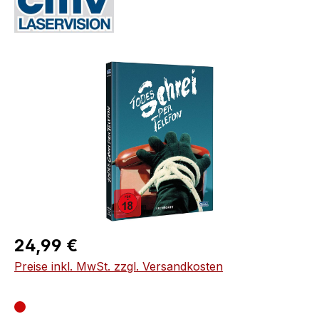
Bildergalerie überspringen
Regulärer Preis:
24,99 €
Preise inkl. MwSt. zzgl. Versandkosten