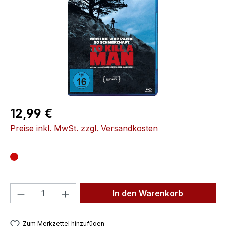
Regulärer Preis:
12,99 €
Preise inkl. MwSt. zzgl. Versandkosten
Produkt Anzahl: Gib den gewünschten We
In den Warenkorb
Zum Merkzettel hinzufügen