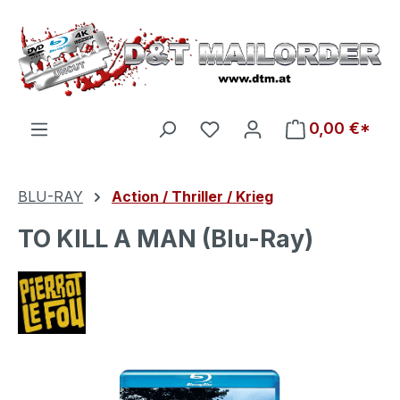
Zum Hauptinhalt springen
Du hast 0 Produkte auf d
0,00 €*
BLU-RAY
Action / Thriller / Krieg
TO KILL A MAN (Blu-Ray)
Bildergalerie überspringen