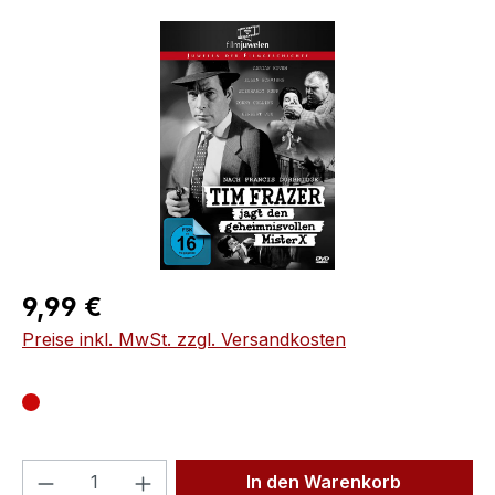
Bildergalerie überspringen
Regulärer Preis:
9,99 €
Preise inkl. MwSt. zzgl. Versandkosten
Produkt Anzahl: Gib den gewünschten We
In den Warenkorb