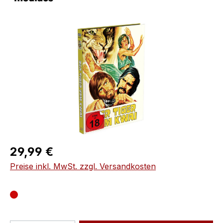
Bildergalerie überspringen
Regulärer Preis:
29,99 €
Preise inkl. MwSt. zzgl. Versandkosten