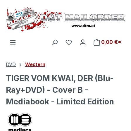
Zum Hauptinhalt springen
Du hast 0 Produkte auf d
0,00 €*
DVD
Western
TIGER VOM KWAI, DER (Blu-
Ray+DVD) - Cover B -
Mediabook - Limited Edition