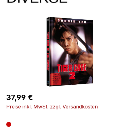
Bildergalerie überspringen
Regulärer Preis:
37,99 €
Preise inkl. MwSt. zzgl. Versandkosten