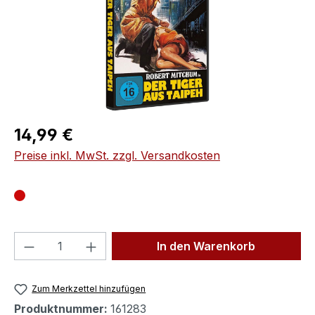
Regulärer Preis:
14,99 €
Preise inkl. MwSt. zzgl. Versandkosten
Produkt Anzahl: Gib den gewünschten We
In den Warenkorb
Zum Merkzettel hinzufügen
Produktnummer:
161283