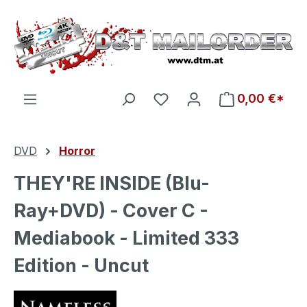
Zum Hauptinhalt springen
Du hast 0 Produkte auf d
0,00 €*
DVD
Horror
THEY'RE INSIDE (Blu-
Ray+DVD) - Cover C -
Mediabook - Limited 333
Edition - Uncut