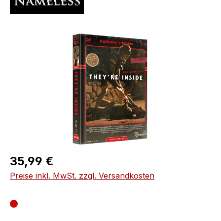
Bildergalerie überspringen
Regulärer Preis:
35,99 €
Preise inkl. MwSt. zzgl. Versandkosten