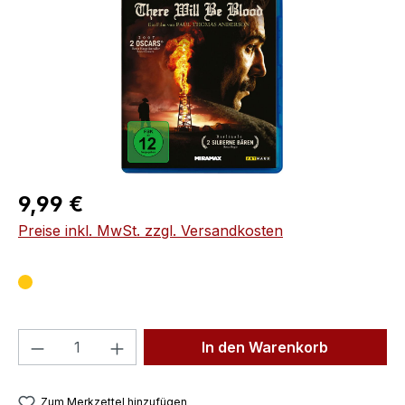
Regulärer Preis:
9,99 €
Preise inkl. MwSt. zzgl. Versandkosten
Produkt Anzahl: Gib den gewünschten We
In den Warenkorb
Zum Merkzettel hinzufügen