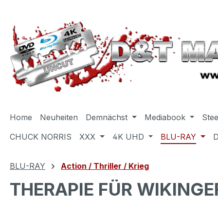
m Hauptinhalt springen
Zur Suche springen
Zur Hauptnavigation springen
Home
Neuheiten
Demnächst
Mediabook
Ste
CHUCK NORRIS
XXX
4K UHD
BLU-RAY
BLU-RAY
Action / Thriller / Krieg
THERAPIE FÜR WIKINGER