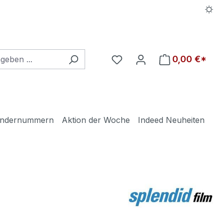
Du hast 0 Produkte auf d
0,00 €*
ndernummern
Aktion der Woche
Indeed Neuheiten