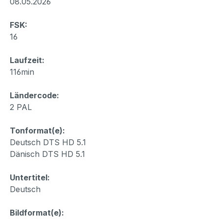
08.05.2026
FSK:
16
Laufzeit:
116min
Ländercode:
2 PAL
Tonformat(e):
Deutsch DTS HD 5.1
Dänisch DTS HD 5.1
Untertitel:
Deutsch
Bildformat(e):