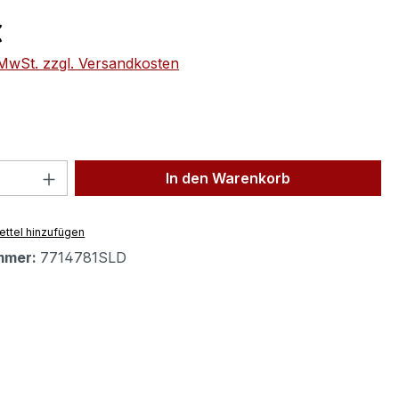
eis:
€
. MwSt. zzgl. Versandkosten
 Anzahl: Gib den gewünschten Wert ein 
In den Warenkorb
ttel hinzufügen
mmer:
7714781SLD