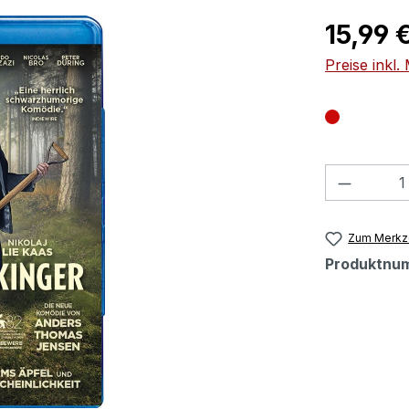
Regulärer Pr
15,99 
Preise inkl
Produkt
Zum Merkze
Produktnu