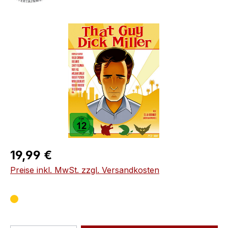
Bildergalerie überspringen
Regulärer Preis:
19,99 €
Preise inkl. MwSt. zzgl. Versandkosten