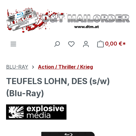
Zum Hauptinhalt springen
Du hast 0 Produkte auf d
0,00 €*
BLU-RAY
Action / Thriller / Krieg
TEUFELS LOHN, DES (s/w)
(Blu-Ray)
Bildergalerie überspringen