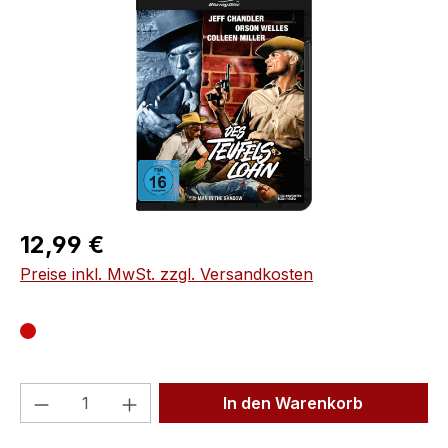
Regulärer Preis:
12,99 €
Preise inkl. MwSt. zzgl. Versandkosten
Produkt Anzahl: Gib den gewünschten We
In den Warenkorb