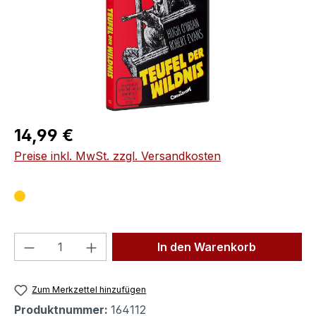
Regulärer Preis:
14,99 €
Preise inkl. MwSt. zzgl. Versandkosten
Produkt Anzahl: Gib den gewünschten We
In den Warenkorb
Zum Merkzettel hinzufügen
Produktnummer:
164112