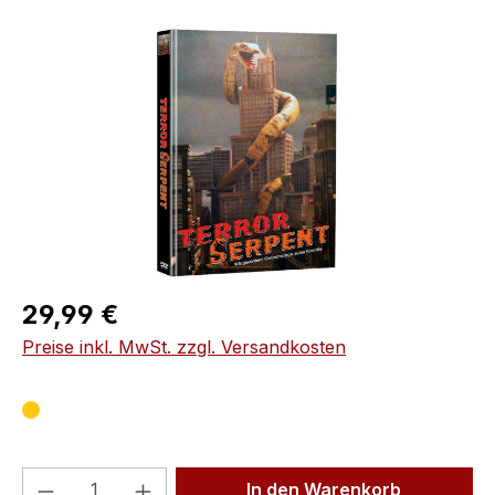
Bildergalerie überspringen
Regulärer Preis:
29,99 €
Preise inkl. MwSt. zzgl. Versandkosten
Produkt Anzahl: Gib den gewünschten We
In den Warenkorb