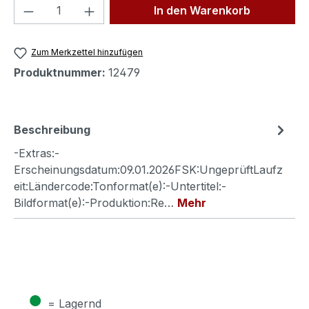
Produkt Anzahl: Gib den gewünschten We
In den Warenkorb
Zum Merkzettel hinzufügen
Produktnummer:
12479
Beschreibung
-Extras:-
Erscheinungsdatum:09.01.2026FSK:UngeprüftLaufz
eit:Ländercode:Tonformat(e):-Untertitel:-
Bildformat(e):-Produktion:Re…
Mehr
●
= Lagernd