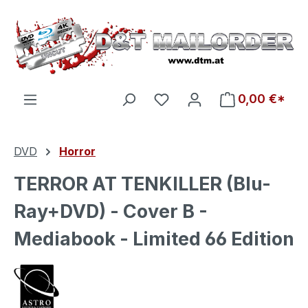
Zum Hauptinhalt springen
Du hast 0 Produkte auf d
0,00 €*
DVD
Horror
TERROR AT TENKILLER (Blu-
Ray+DVD) - Cover B -
Mediabook - Limited 66 Edition