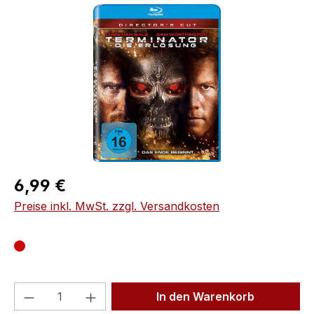
Bildergalerie überspringen
Regulärer Preis:
6,99 €
Preise inkl. MwSt. zzgl. Versandkosten
Produkt Anzahl: Gib den gewünschten We
In den Warenkorb