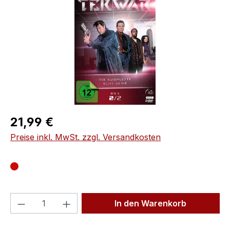
Regulärer Preis:
21,99 €
Preise inkl. MwSt. zzgl. Versandkosten
Produkt Anzahl: Gib den gewünschten We
In den Warenkorb